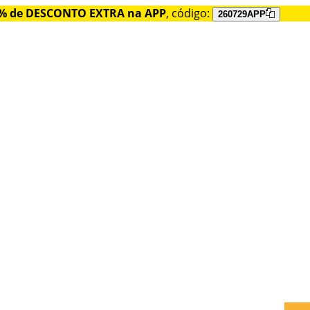
% de DESCONTO EXTRA na APP
, código:
260729APP