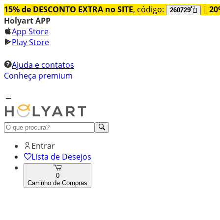
15% de DESCONTO EXTRA no SITE
, código:
|
20
260729
Holyart APP
App Store
Play Store
Ajuda e contatos
Conheça premium
Entrar
Lista de Desejos
0
Carrinho de Compras