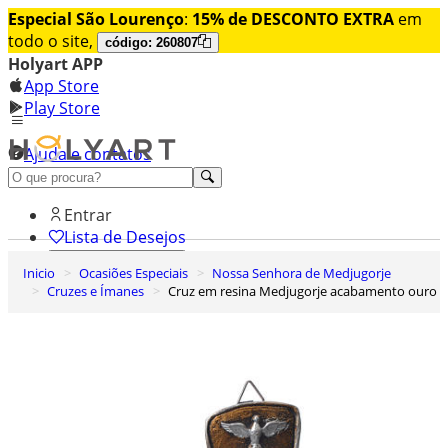
Especial São Lourenço
:
15% de DESCONTO EXTRA
em
todo o site,
código: 260807
Holyart APP
App Store
Play Store
Ajuda e contatos
Conheça premium
Entrar
Lista de Desejos
Inicio
Ocasiões Especiais
Nossa Senhora de Medjugorje
0
Cruzes e Ímanes
Cruz em resina Medjugorje acabamento ouro
Carrinho de Compras