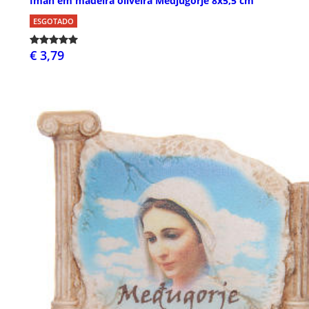
Íman em madeira oliveira Medjugorje 8x5,5 cm
ESGOTADO
€ 3,79