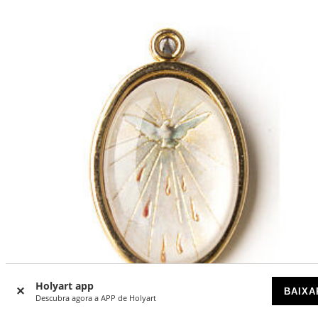
Holyart app
BAIXA
Descubra agora a APP de Holyart
-14
%