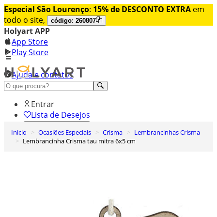
Especial São Lourenço
:
15% de DESCONTO EXTRA
em
todo o site,
código: 260807
Holyart APP
App Store
Play Store
Ajuda e contatos
Conheça premium
Entrar
Lista de Desejos
Inicio
Ocasiões Especiais
Crisma
Lembrancinhas Crisma
0
Lembrancinha Crisma tau mitra 6x5 cm
Carrinho de Compras