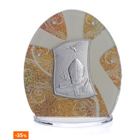
-35
%