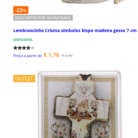
-23
%
DESCONTOS POR QUANTIDADE
Lembrancinha Crisma símbolos bispo madeira gesso 7 cm
DISPONÍVEL
€ 1,76
€ 2,49
Preço a partir de
OUTLET