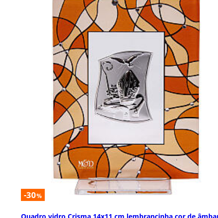
-30
%
Quadro vidro Crisma 14x11 cm lembrancinha cor de âmba