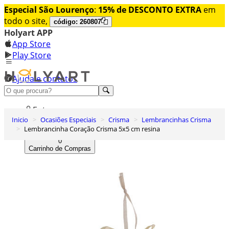
Especial São Lourenço
:
15% de DESCONTO EXTRA
em
todo o site,
código: 260807
Holyart APP
App Store
Play Store
Ajuda e contatos
Conheça premium
Entrar
Inicio
Ocasiões Especiais
Crisma
Lembrancinhas Crisma
Lista de Desejos
Lembrancinha Coração Crisma 5x5 cm resina
0
Carrinho de Compras