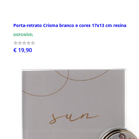
Porta-retrato Crisma branco e cores 17x13 cm resina
DISPONÍVEL
€ 19,90