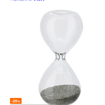
-20
%