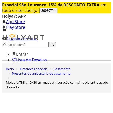
Especial São Lourenço
:
15% de DESCONTO EXTRA
em
todo o site, código:
260807
Holyart APP
App Store
Play Store
Ajuda e contatos
Conheça premium
Entrar
Lista de Desejos
Inicio
Ocasiões Especiais
Casamento
0
Presentes de aniversário de casamento
Carrinho de Compras
Moldura Thilia 15x30 cm mãos em coração com símbolo entrelaçado
dourado