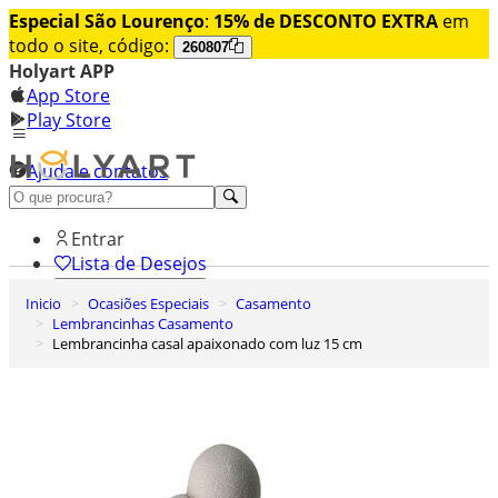
Especial São Lourenço
:
15% de DESCONTO EXTRA
em
todo o site, código:
260807
Holyart APP
App Store
Play Store
Ajuda e contatos
Conheça premium
Entrar
Lista de Desejos
Inicio
Ocasiões Especiais
Casamento
0
Lembrancinhas Casamento
Carrinho de Compras
Lembrancinha casal apaixonado com luz 15 cm