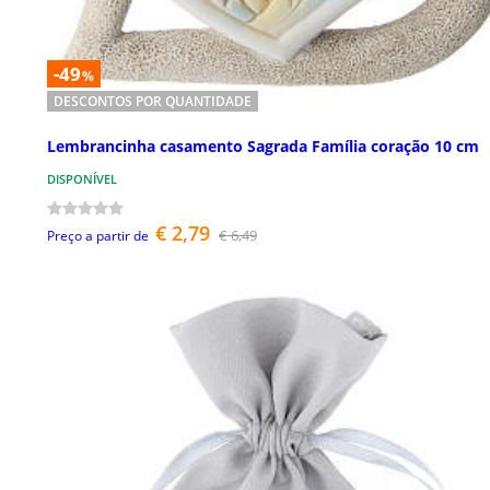
-49
%
DESCONTOS POR QUANTIDADE
Lembrancinha casamento Sagrada Família coração 10 cm
DISPONÍVEL
€ 2,79
€ 6,49
Preço a partir de