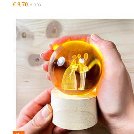
€ 8,70
€ 9,00