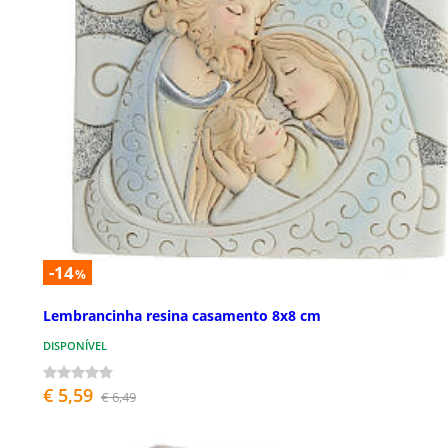
-14
%
Lembrancinha resina casamento 8x8 cm
DISPONÍVEL
€ 5,59
€ 6,49