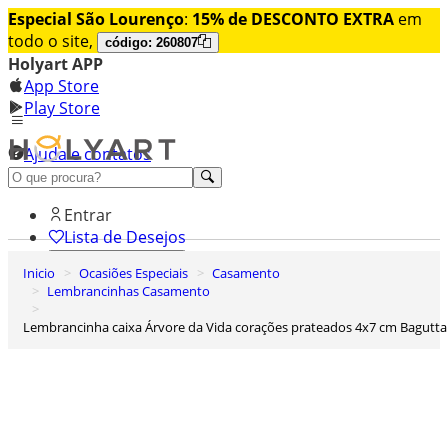
Especial São Lourenço
:
15% de DESCONTO EXTRA
em
todo o site,
código: 260807
Holyart APP
App Store
Play Store
Ajuda e contatos
Conheça premium
Entrar
Lista de Desejos
Inicio
Ocasiões Especiais
Casamento
0
Lembrancinhas Casamento
Carrinho de Compras
Lembrancinha caixa Árvore da Vida corações prateados 4x7 cm Bagutta