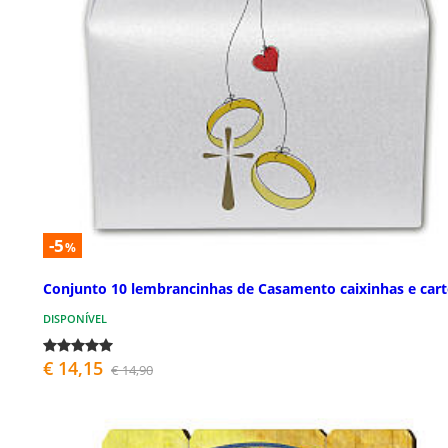
-5
%
Conjunto 10 lembrancinhas de Casamento caixinhas e car
DISPONÍVEL
€ 14,15
€ 14,90