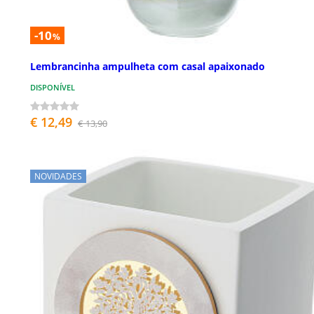
-10
%
Lembrancinha ampulheta com casal apaixonado
DISPONÍVEL
€ 12,49
€ 13,90
NOVIDADES