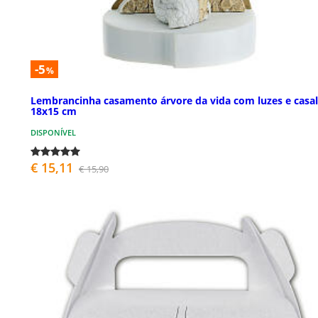
-5
%
Lembrancinha casamento árvore da vida com luzes e casal
18x15 cm
DISPONÍVEL
€ 15,11
€ 15,90