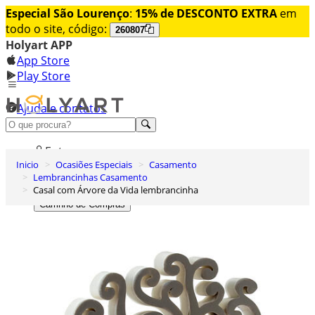
Especial São Lourenço
:
15% de DESCONTO EXTRA
em
todo o site, código:
260807
Holyart APP
App Store
Play Store
Ajuda e contatos
Conheça premium
Entrar
Inicio
Ocasiões Especiais
Casamento
Lista de Desejos
Lembrancinhas Casamento
Casal com Árvore da Vida lembrancinha
0
Carrinho de Compras