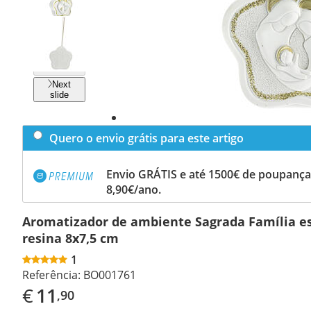
Previous
slide
Next
slide
Quero o envio grátis para este artigo
Envio GRÁTIS e até 1500€ de poupança
8,90€/ano.
Aromatizador de ambiente Sagrada Família es
resina 8x7,5 cm
1
Referência:
BO001761
€
11
,90