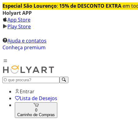
Especial São Lourenço
:
15% de DESCONTO EXTRA
em tod
Holyart APP
App Store
Play Store
Ajuda e contatos
Conheça premium
Entrar
Lista de Desejos
0
Carrinho de Compras