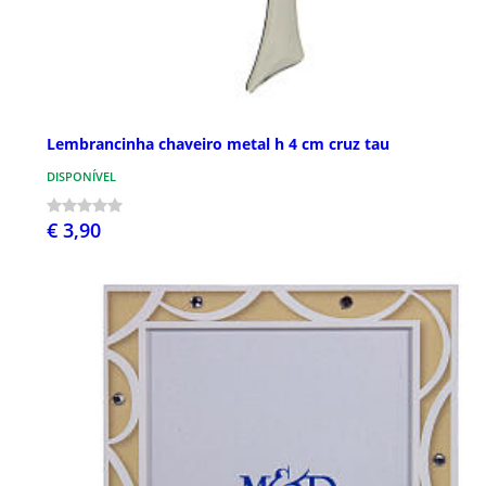
Lembrancinha chaveiro metal h 4 cm cruz tau
DISPONÍVEL
€ 3,90