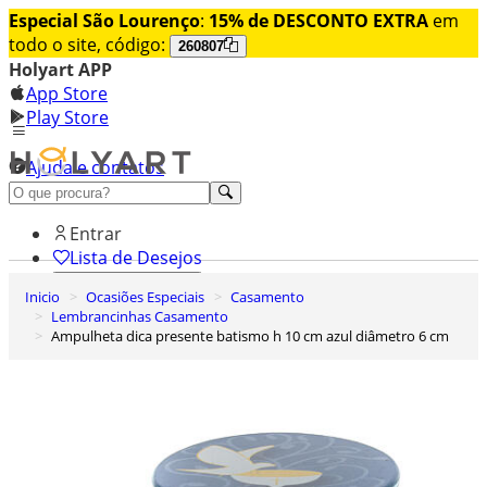
Especial São Lourenço
:
15% de DESCONTO EXTRA
em
todo o site, código:
260807
Holyart APP
App Store
Play Store
Ajuda e contatos
Conheça premium
Entrar
Lista de Desejos
Inicio
Ocasiões Especiais
Casamento
0
Lembrancinhas Casamento
Carrinho de Compras
Ampulheta dica presente batismo h 10 cm azul diâmetro 6 cm