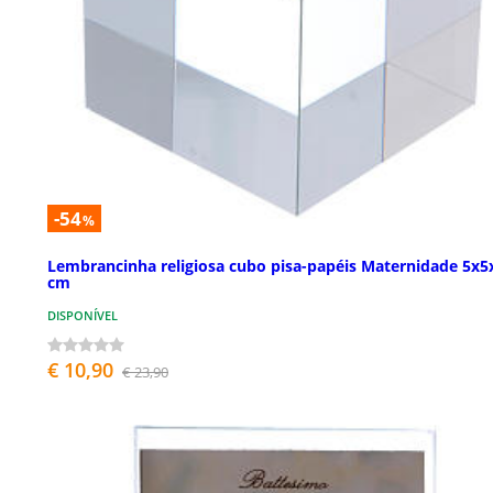
-54
%
Lembrancinha religiosa cubo pisa-papéis Maternidade 5x5
cm
DISPONÍVEL
€ 10,90
€ 23,90