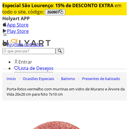
Especial São Lourenço
:
15% de DESCONTO EXTRA
em
todo o site, código:
260807
Holyart APP
App Store
Play Store
Ajuda e contatos
Conheça premium
Entrar
Lista de Desejos
Inicio
Ocasiões Especiais
Batismo
Presentes de batizado
0
Carrinho de Compras
Porta-fotos vermelho com murrinas em vidro de Murano e Árvore da
Vida 20x20 cm para foto 7x10 cm