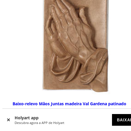
Baixo-relevo Mãos Juntas madeira Val Gardena patinado
DISPONÍVEL
Holyart app
BAIXA
Descubra agora a APP de Holyart
€ 42,90
Preço a partir de