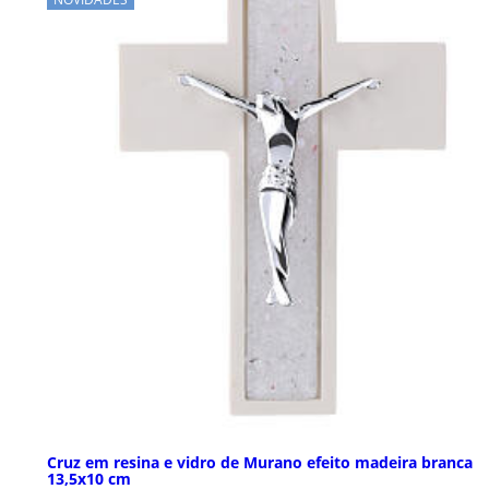
Cruz em resina e vidro de Murano efeito madeira branca
13,5x10 cm