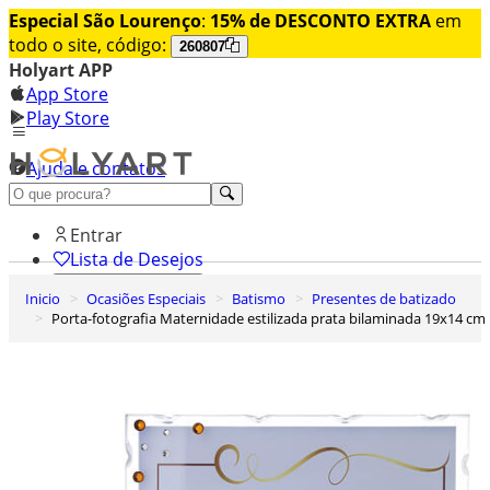
Especial São Lourenço
:
15% de DESCONTO EXTRA
em
todo o site, código:
260807
Holyart APP
App Store
Play Store
Ajuda e contatos
Conheça premium
Entrar
Lista de Desejos
Inicio
Ocasiões Especiais
Batismo
Presentes de batizado
0
Porta-fotografia Maternidade estilizada prata bilaminada 19x14 cm
Carrinho de Compras