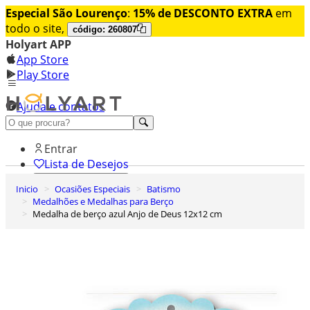
Especial São Lourenço
:
15% de DESCONTO EXTRA
em
todo o site,
código: 260807
Holyart APP
App Store
Play Store
Ajuda e contatos
Conheça premium
Entrar
Lista de Desejos
Inicio
Ocasiões Especiais
Batismo
0
Medalhões e Medalhas para Berço
Carrinho de Compras
Medalha de berço azul Anjo de Deus 12x12 cm