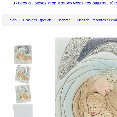
ARTIGOS RELIGIOSOS
PRODUTOS DOS MOSTEIROS
OBJETOS LITÚR
Inicio
Ocasiões Especiais
Batismo
Dicas de Presentes e Le