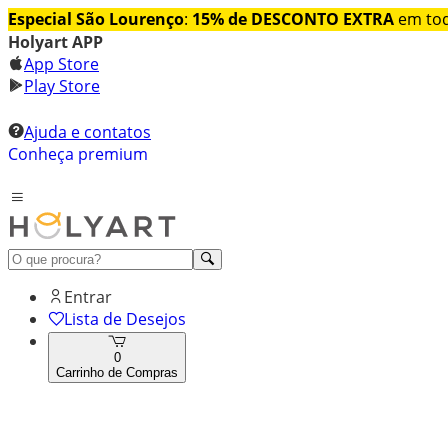
Especial São Lourenço
:
15% de DESCONTO EXTRA
em tod
Holyart APP
App Store
Play Store
Ajuda e contatos
Conheça premium
Entrar
Lista de Desejos
0
Carrinho de Compras