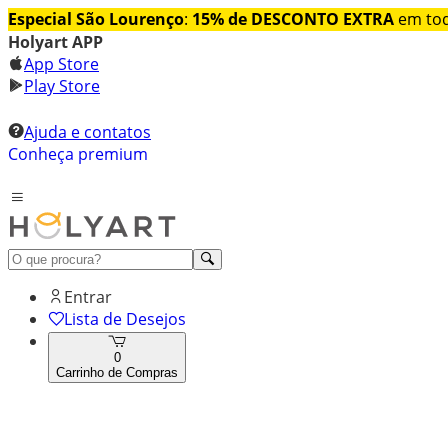
Especial São Lourenço
:
15% de DESCONTO EXTRA
em tod
Holyart APP
App Store
Play Store
Ajuda e contatos
Conheça premium
Entrar
Lista de Desejos
0
Carrinho de Compras