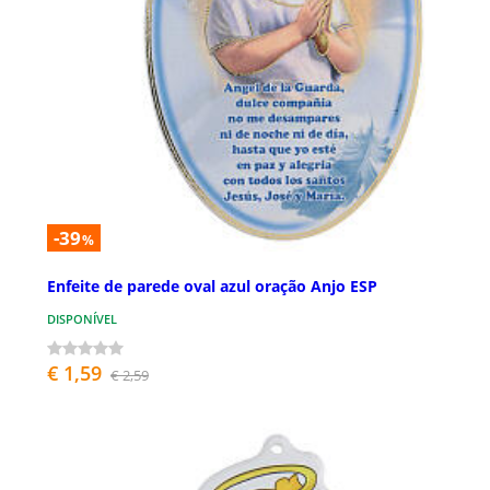
-39
%
Enfeite de parede oval azul oração Anjo ESP
DISPONÍVEL
€ 1,59
€ 2,59