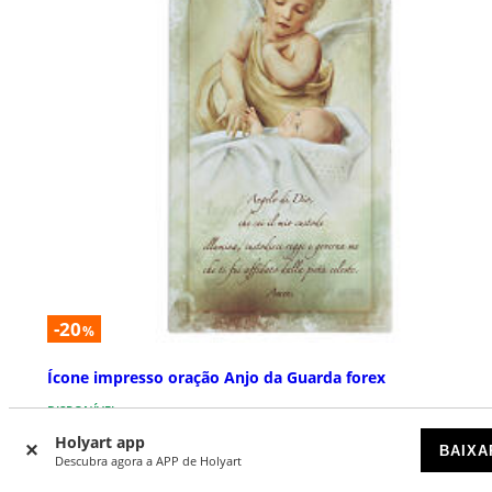
-20
%
Ícone impresso oração Anjo da Guarda forex
DISPONÍVEL
Holyart app
BAIXA
€ 10,32
Descubra agora a APP de Holyart
€ 12,90