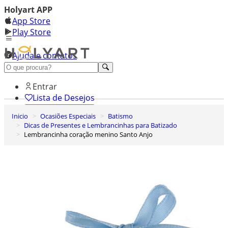
Holyart APP
App Store
Play Store
Ajuda e contatos
Conheça premium
Entrar
Lista de Desejos
Inicio
Ocasiões Especiais
Batismo
0
Dicas de Presentes e Lembrancinhas para Batizado
Carrinho de Compras
Lembrancinha coração menino Santo Anjo