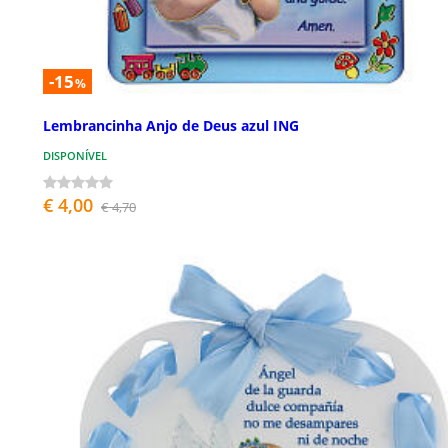
-15
%
Lembrancinha Anjo de Deus azul ING
DISPONÍVEL
€ 4,00
€ 4,70