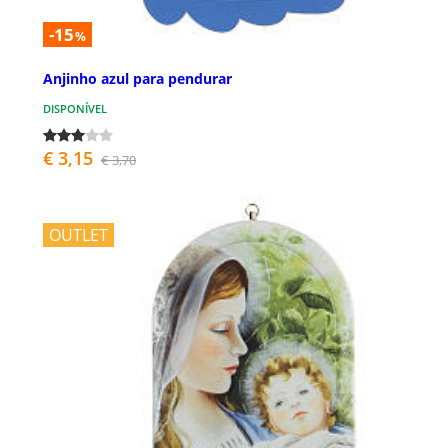
-15
%
Anjinho azul para pendurar
DISPONÍVEL
€ 3,15
€ 3,70
OUTLET