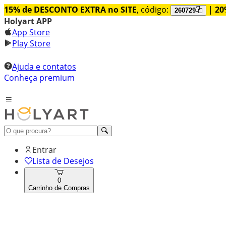
15% de DESCONTO EXTRA no SITE
, código:
|
20
260729
Holyart APP
App Store
Play Store
Ajuda e contatos
Conheça premium
Entrar
Lista de Desejos
0
Carrinho de Compras