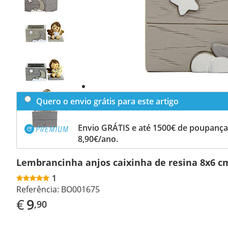
Previous
slide
Next
slide
Quero o envio grátis para este artigo
Envio GRÁTIS e até 1500€ de poupança
8,90€/ano.
Lembrancinha anjos caixinha de resina 8x6 c
1
Referência:
BO001675
€
9
,90