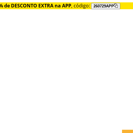
% de DESCONTO EXTRA na APP
, código:
260729APP