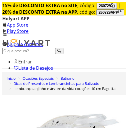
15% de DESCONTO EXTRA no SITE
, código:
|
260729
20% de DESCONTO EXTRA na APP
, código:
260729APP
Holyart APP
App Store
Play Store
Ajuda e contatos
Conheça premium
Entrar
Lista de Desejos
Inicio
Ocasiões Especiais
Batismo
0
Dicas de Presentes e Lembrancinhas para Batizado
Carrinho de Compras
Lembrança anjinho e árvore da vida corações 10 cm Bagutta