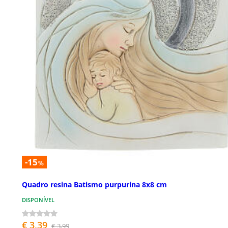
-15
%
Quadro resina Batismo purpurina 8x8 cm
DISPONÍVEL
€ 3,39
€ 3,99