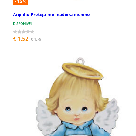
-15
%
Anjinho Proteja-me madeira menino
DISPONÍVEL
€ 1,52
€ 1,79