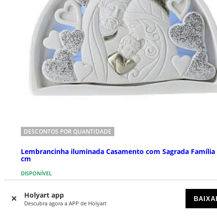
DESCONTOS POR QUANTIDADE
Lembrancinha iluminada Casamento com Sagrada Família
cm
DISPONÍVEL
Holyart app
€ 9,52
Preço a partir de
BAIXA
Descubra agora a APP de Holyart