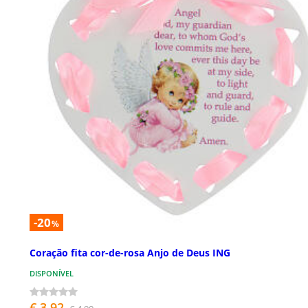
-20
%
Coração fita cor-de-rosa Anjo de Deus ING
DISPONÍVEL
€ 3,92