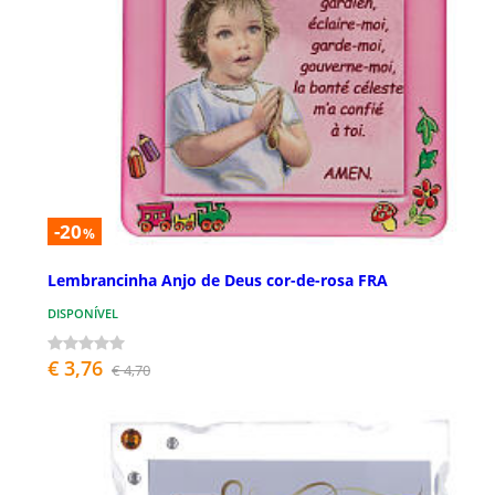
-20
%
Lembrancinha Anjo de Deus cor-de-rosa FRA
DISPONÍVEL
€ 3,76
€ 4,70