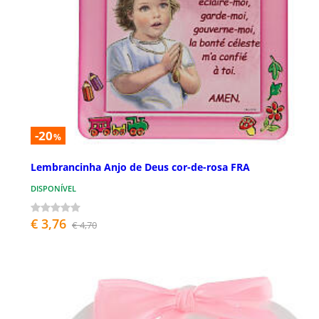
-20
%
Lembrancinha Anjo de Deus cor-de-rosa FRA
DISPONÍVEL
€ 3,76
€ 4,70