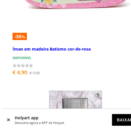
-30
%
Íman em madeira Batismo cor-de-rosa
DISPONÍVEL
€ 4,90
€ 7,00
Holyart app
BAIXA
Descubra agora a APP de Holyart