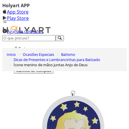
Holyart APP
App Store
Play Store
Ajuda e contatos
Conheça premium
Entrar
Inicio
Ocasiões Especiais
Batismo
Lista de Desejos
Dicas de Presentes e Lembrancinhas para Batizado
Ícone menino de mãos juntas Anjo de Deus
0
Carrinho de Compras