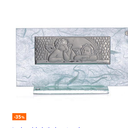
-35
%