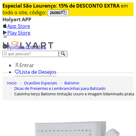
Especial São Lourenço
:
15% de DESCONTO EXTRA
em
todo o site, código:
260807
Holyart APP
App Store
Play Store
Ajuda e contatos
Conheça premium
Entrar
Lista de Desejos
Inicio
Ocasiões Especiais
Batismo
0
Dicas de Presentes e Lembrancinhas para Batizado
Carrinho de Compras
Caixinha terço Batismo imitação couro e imagem bilaminado prata