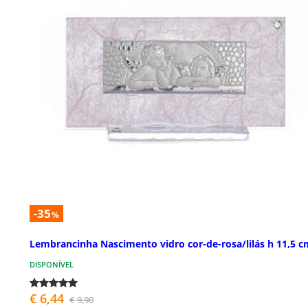
-35
%
Lembrancinha Nascimento vidro cor-de-rosa/lilás h 11,5 c
DISPONÍVEL
€ 6,44
€ 9,90