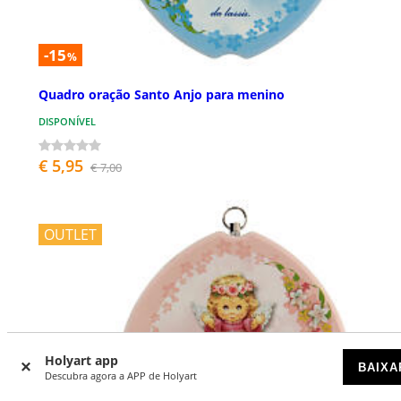
-15
%
Quadro oração Santo Anjo para menino
DISPONÍVEL
€ 5,95
€ 7,00
OUTLET
Holyart app
BAIXA
Descubra agora a APP de Holyart