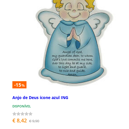
-15
%
Anjo de Deus ícone azul ING
DISPONÍVEL
€ 8,42
€ 9,90