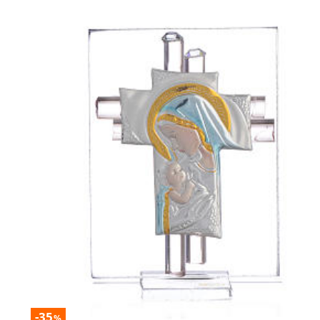
-35
%