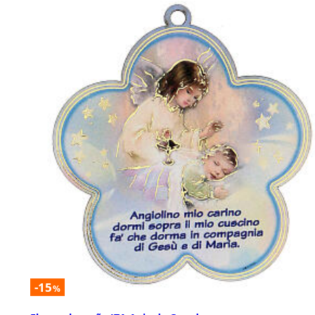
-15
%