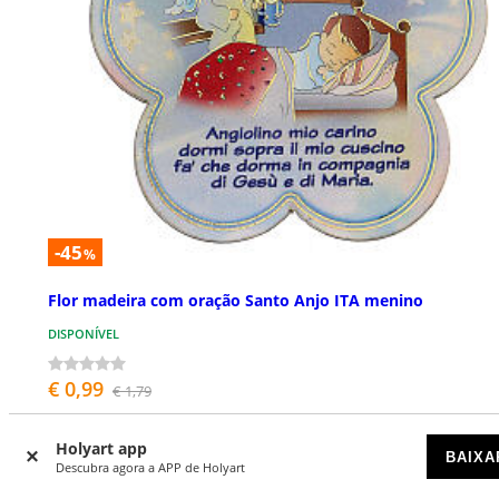
-45
%
Flor madeira com oração Santo Anjo ITA menino
DISPONÍVEL
€ 0,99
€ 1,79
Holyart app
BAIXA
Descubra agora a APP de Holyart