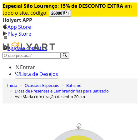
Especial São Lourenço
:
15% de DESCONTO EXTRA
em
todo o site, código:
260807
Holyart APP
App Store
Play Store
Ajuda e contatos
Conheça premium
Entrar
Lista de Desejos
Inicio
Ocasiões Especiais
Batismo
0
Dicas de Presentes e Lembrancinhas para Batizado
Carrinho de Compras
Ave Maria com oração desenho 20 cm