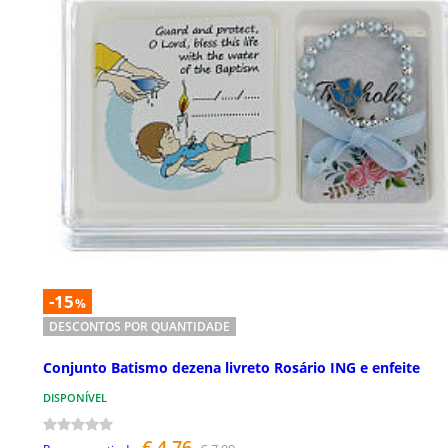
-15
%
DESCONTOS POR QUANTIDADE
Conjunto Batismo dezena livreto Rosário ING e enfeite
DISPONÍVEL
€ 4,76