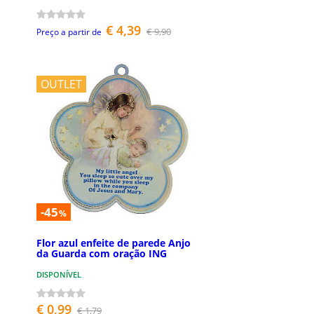
€ 4,39
€ 9,90
Preço a partir de
OUTLET
-45
%
Flor azul enfeite de parede Anjo
da Guarda com oração ING
DISPONÍVEL
€ 0,99
€ 1,79