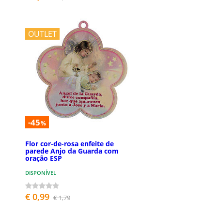
OUTLET
-45
%
Flor cor-de-rosa enfeite de
parede Anjo da Guarda com
oração ESP
DISPONÍVEL
€ 0,99
€ 1,79