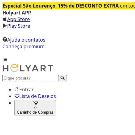
Especial São Lourenço
:
15% de DESCONTO EXTRA
em tod
Holyart APP
App Store
Play Store
Ajuda e contatos
Conheça premium
Entrar
Lista de Desejos
0
Carrinho de Compras