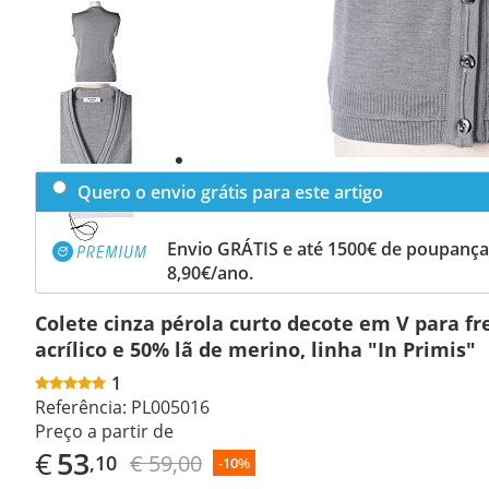
Previous
slide
Next
slide
Quero o envio grátis para este artigo
Envio GRÁTIS e até 1500€ de poupança
8,90€/ano.
Colete cinza pérola curto decote em V para fr
acrílico e 50% lã de merino, linha "In Primis"
1
Referência:
PL005016
Preço a partir de
€
53
€ 59,00
,10
-10%