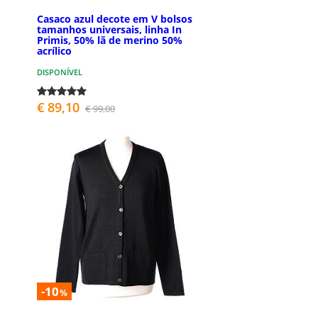
Casaco azul decote em V bolsos
tamanhos universais, linha In
Primis, 50% lã de merino 50%
acrílico
DISPONÍVEL
€ 89,10
€ 99,00
-10
%