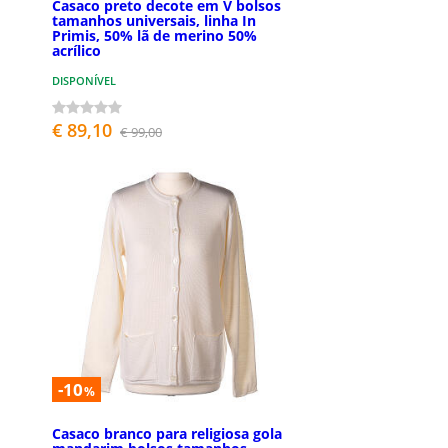
Casaco preto decote em V bolsos
tamanhos universais, linha In
Primis, 50% lã de merino 50%
acrílico
DISPONÍVEL
€ 89,10
€ 99,00
-10
%
Casaco branco para religiosa gola