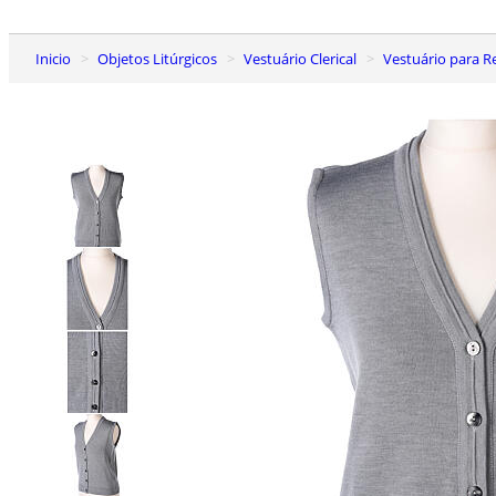
Inicio
Objetos Litúrgicos
Vestuário Clerical
Vestuário para R