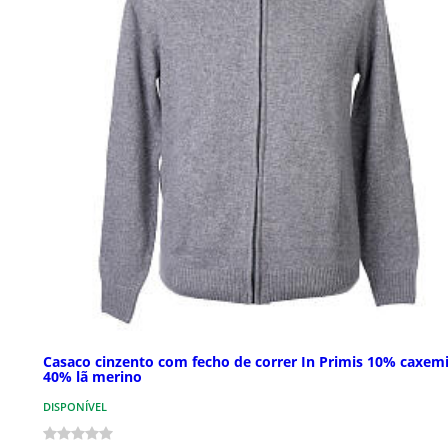
Casaco cinzento com fecho de correr In Primis 10% caxem
40% lã merino
DISPONÍVEL