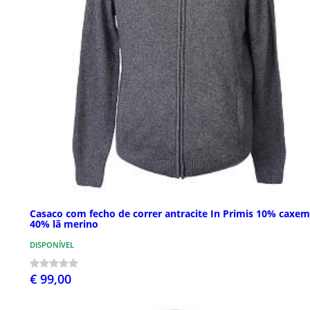
Casaco com fecho de correr antracite In Primis 10% caxem
40% lã merino
DISPONÍVEL
€ 99,00