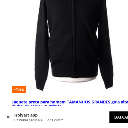
-15
%
Jaqueta preta para homem TAMANHOS GRANDES gola alta
fecho de correr In Primis
Holyart app
DISPONÍVEL
BAIXA
Descubra agora a APP de Holyart