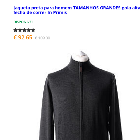
Jaqueta preta para homem TAMANHOS GRANDES gola alta
fecho de correr In Primis
DISPONÍVEL
€ 92,65
€ 109,00