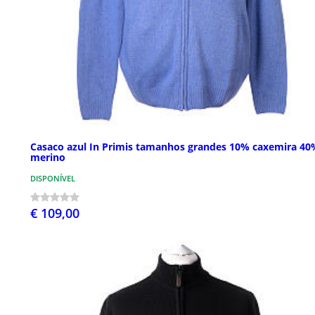
Casaco azul In Primis tamanhos grandes 10% caxemira 40
merino
DISPONÍVEL
€ 109,00