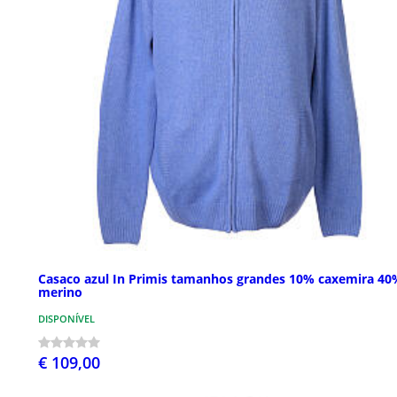
Casaco azul In Primis tamanhos grandes 10% caxemira 40
merino
DISPONÍVEL
€ 109,00