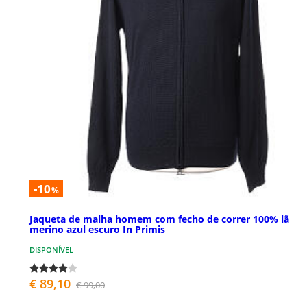
-10
%
Jaqueta de malha homem com fecho de correr 100% lã
merino azul escuro In Primis
DISPONÍVEL
€ 89,10
€ 99,00