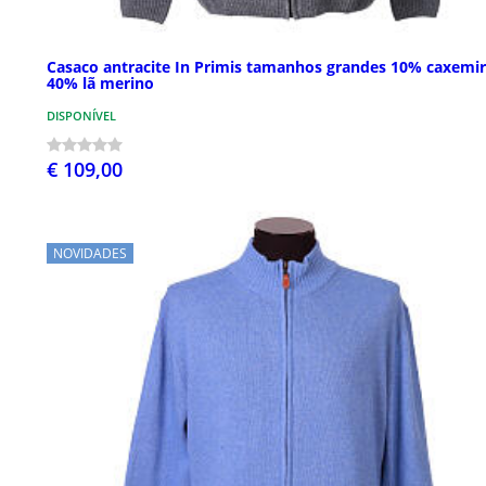
Casaco antracite In Primis tamanhos grandes 10% caxemi
40% lã merino
DISPONÍVEL
€ 109,00
NOVIDADES