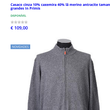
Casaco cinza 10% caxemira 40% lã merino antracite tama
grandes In Primis
DISPONÍVEL
€ 109,00
NOVIDADES