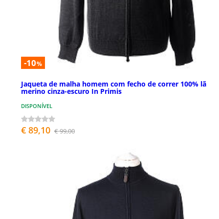
-10
%
Jaqueta de malha homem com fecho de correr 100% lã
merino cinza-escuro In Primis
DISPONÍVEL
€ 89,10
€ 99,00