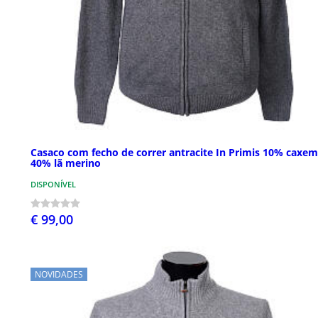
Casaco com fecho de correr antracite In Primis 10% caxem
40% lã merino
DISPONÍVEL
€ 99,00
NOVIDADES