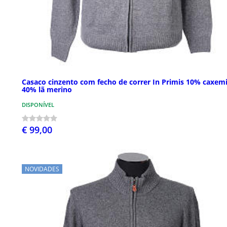
Casaco cinzento com fecho de correr In Primis 10% caxem
40% lã merino
DISPONÍVEL
€ 99,00
NOVIDADES