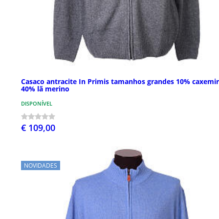
Casaco antracite In Primis tamanhos grandes 10% caxemi
40% lã merino
DISPONÍVEL
€ 109,00
NOVIDADES