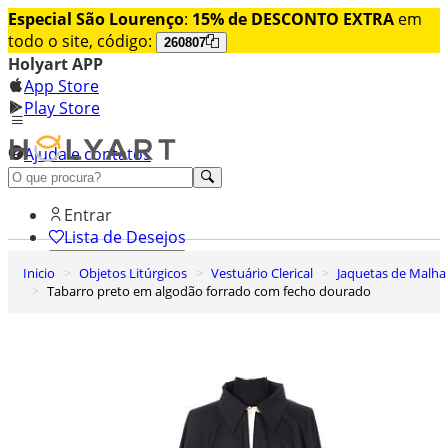
Especial São Lourenço
:
15% de DESCONTO EXTRA
em
todo o site, código:
260807
Holyart APP
App Store
Play Store
Ajuda e contatos
Conheça premium
Entrar
Lista de Desejos
Inicio
Objetos Litúrgicos
Vestuário Clerical
Jaquetas de Malha
0
Tabarro preto em algodão forrado com fecho dourado
Carrinho de Compras