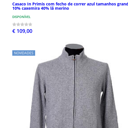
Casaco In Primis com fecho de correr azul tamanhos gran
10% caxemira 40% lã merino
DISPONÍVEL
€ 109,00
NOVIDADES