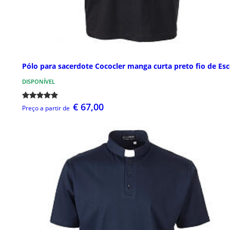
Pólo para sacerdote Cococler manga curta preto fio de Esc
DISPONÍVEL
€ 67,00
Preço a partir de