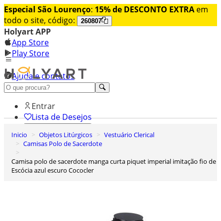
Especial São Lourenço
:
15% de DESCONTO EXTRA
em
todo o site, código:
260807
Holyart APP
App Store
Play Store
Ajuda e contatos
Conheça premium
Entrar
Lista de Desejos
Inicio
Objetos Litúrgicos
Vestuário Clerical
0
Camisas Polo de Sacerdote
Carrinho de Compras
Camisa polo de sacerdote manga curta piquet imperial imitação fio de
Escócia azul escuro Cococler