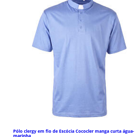
Pólo clergy em fio de Escócia Cococler manga curta água-
marinha