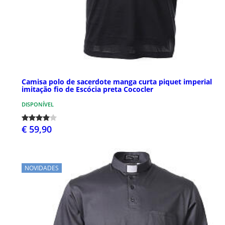
Camisa polo de sacerdote manga curta piquet imperial
imitação fio de Escócia preta Cococler
DISPONÍVEL
€ 59,90
NOVIDADES