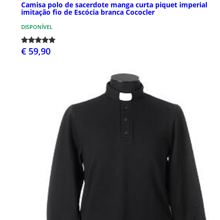
Camisa polo de sacerdote manga curta piquet imperial
imitação fio de Escócia branca Cococler
DISPONÍVEL
€ 59,90