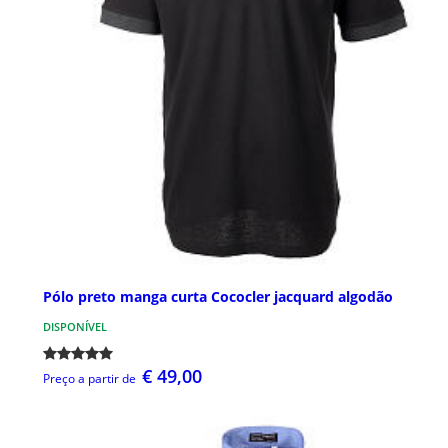
Pólo preto manga curta Cococler jacquard algodão
DISPONÍVEL
€ 49,00
Preço a partir de