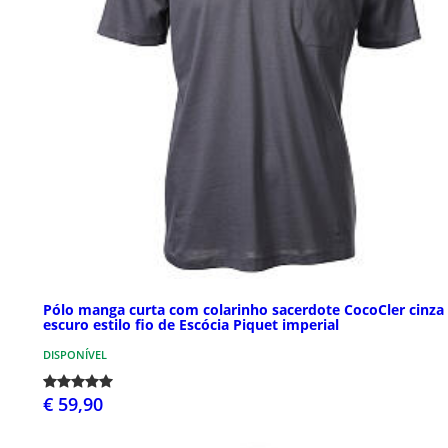
Pólo manga curta com colarinho sacerdote CocoCler cinza
escuro estilo fio de Escócia Piquet imperial
DISPONÍVEL
€ 59,90