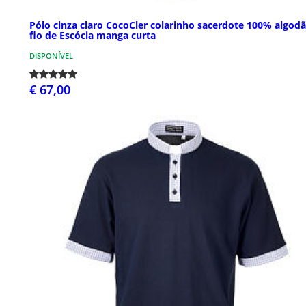
Pólo cinza claro CocoCler colarinho sacerdote 100% algod
fio de Escócia manga curta
DISPONÍVEL
€ 67,00