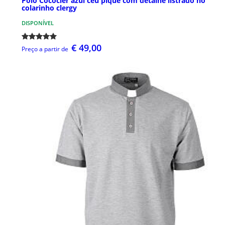
Pólo Cococler azul céu piqué com detalhe listrado no
colarinho clergy
DISPONÍVEL
€ 49,00
Preço a partir de