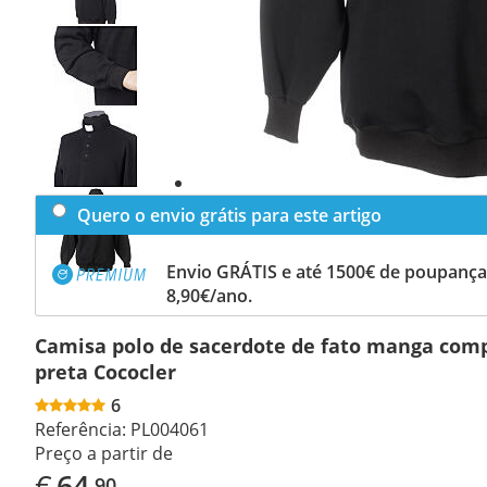
Previous
slide
Next
slide
Quero o envio grátis para este artigo
Envio GRÁTIS e até 1500€ de poupança
8,90€/ano.
Camisa polo de sacerdote de fato manga comp
preta Cococler
6
Referência:
PL004061
Preço a partir de
€
64
,90