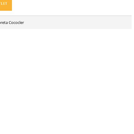
TLET
reta Cococler