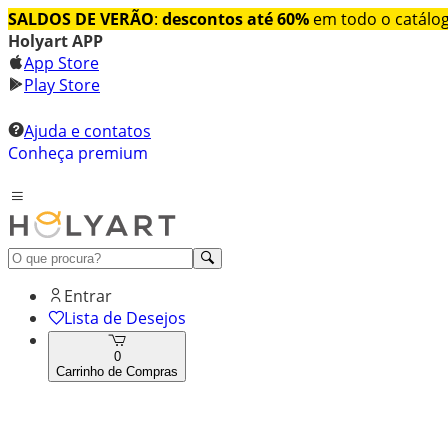
SALDOS DE VERÃO
:
descontos até 60%
em todo o catálo
Holyart APP
App Store
Play Store
Ajuda e contatos
Conheça premium
Entrar
Lista de Desejos
0
Carrinho de Compras