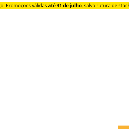
go. Promoções válidas
até 31 de julho
, salvo rutura de stock