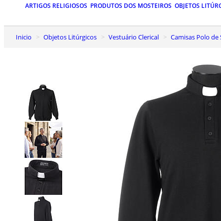
ARTIGOS RELIGIOSOS
PRODUTOS DOS MOSTEIROS
OBJETOS LITÚR
Inicio
Objetos Litúrgicos
Vestuário Clerical
Camisas Polo de