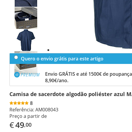
Previous
slide
Next
slide
Quero o envio grátis para este artigo
Envio GRÁTIS e até 1500€ de poupança
8,90€/ano.
Camisa de sacerdote algodão poliéster azul M
8
Referência:
AM008043
Preço a partir de
€
49
,00