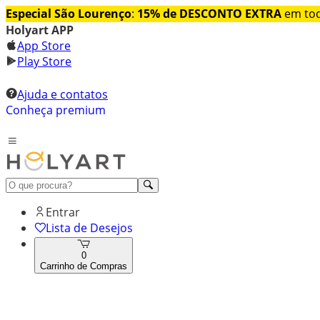
Especial São Lourenço
:
15% de DESCONTO EXTRA
em tod
Holyart APP
App Store
Play Store
Ajuda e contatos
Conheça premium
Entrar
Lista de Desejos
0
Carrinho de Compras