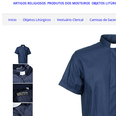
ARTIGOS RELIGIOSOS
PRODUTOS DOS MOSTEIROS
OBJETOS LITÚR
Inicio
Objetos Litúrgicos
Vestuário Clerical
Camisas de Sace