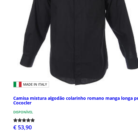
MADE IN ITALY
Camisa mistura algodão colarinho romano manga longa p
Cococler
DISPONÍVEL
€ 53,90