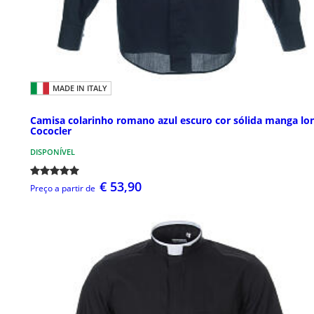
MADE IN ITALY
Camisa colarinho romano azul escuro cor sólida manga lo
Cococler
DISPONÍVEL
€ 53,90
Preço a partir de