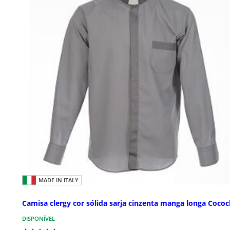
MADE IN ITALY
Camisa clergy cor sólida sarja cinzenta manga longa Cococ
DISPONÍVEL