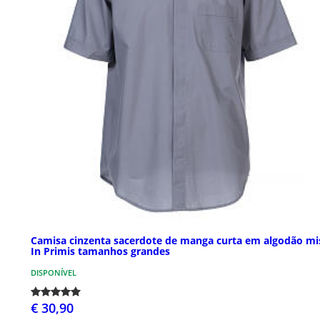
Camisa cinzenta sacerdote de manga curta em algodão mi
In Primis tamanhos grandes
DISPONÍVEL
€ 30,90