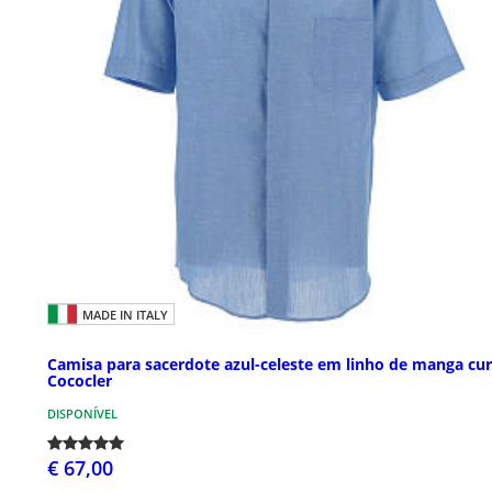
MADE IN ITALY
Camisa para sacerdote azul-celeste em linho de manga cur
Cococler
DISPONÍVEL
€ 67,00