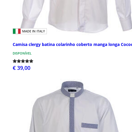
MADE IN ITALY
Camisa clergy batina colarinho coberto manga longa Cococ
DISPONÍVEL
€ 39,00