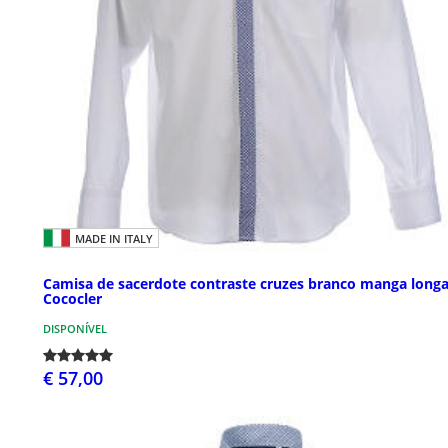
MADE IN ITALY
Camisa de sacerdote contraste cruzes branco manga long
Cococler
DISPONÍVEL
€ 57,00