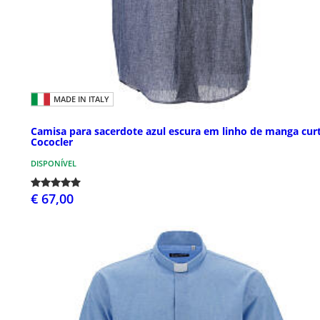
MADE IN ITALY
Camisa para sacerdote azul escura em linho de manga cur
Cococler
DISPONÍVEL
€ 67,00