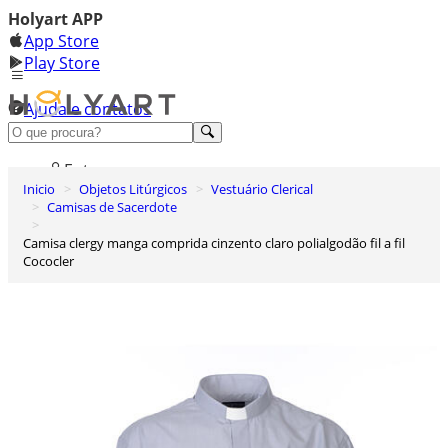
Holyart APP
App Store
Play Store
Ajuda e contatos
Conheça premium
Entrar
Inicio
Objetos Litúrgicos
Vestuário Clerical
Lista de Desejos
Camisas de Sacerdote
0
Camisa clergy manga comprida cinzento claro polialgodão fil a fil
Carrinho de Compras
Cococler