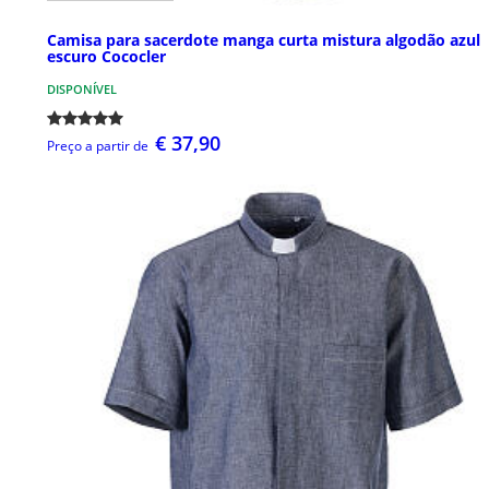
Camisa para sacerdote manga curta mistura algodão azul
escuro Cococler
DISPONÍVEL
€ 37,90
Preço a partir de