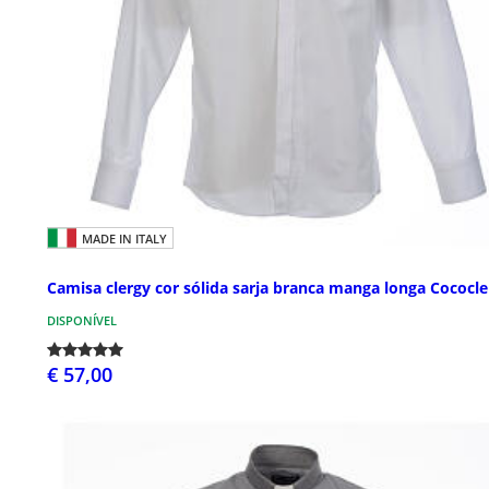
MADE IN ITALY
Camisa clergy cor sólida sarja branca manga longa Cococle
DISPONÍVEL
€ 57,00