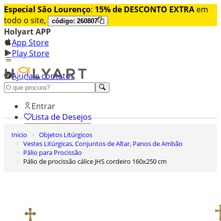
Especial São Lourenço
:
15% de DESCONTO EXTRA
em
todo o site,
código: 260807
Holyart APP
App Store
Play Store
Ajuda e contatos
Conheça premium
Entrar
Lista de Desejos
Inicio
Objetos Litúrgicos
0
Vestes Litúrgicas, Conjuntos de Altar, Panos de Ambão
Carrinho de Compras
Pálio para Procissão
Pálio de procissão cálice JHS cordeiro 160x250 cm