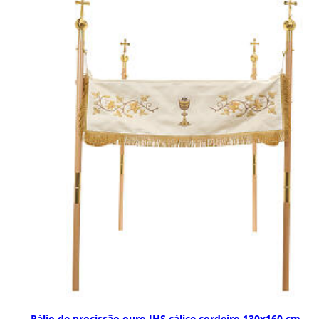
Pálio de procissão ouro JHS cálice cordeiro 130x160 cm