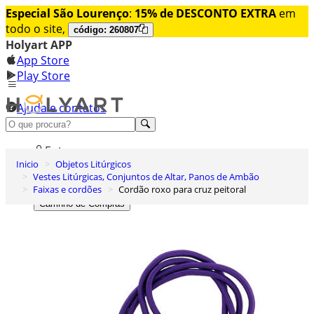
Especial São Lourenço
:
15% de DESCONTO EXTRA
em
todo o site,
código: 260807
Holyart APP
App Store
Play Store
Ajuda e contatos
Conheça premium
Entrar
Inicio
Objetos Litúrgicos
Lista de Desejos
Vestes Litúrgicas, Conjuntos de Altar, Panos de Ambão
Faixas e cordões
Cordão roxo para cruz peitoral
0
Carrinho de Compras