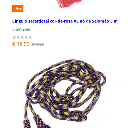
-5
%
Cíngulo sacerdotal cor-de-rosa XL nó de Salomão 5 m
DISPONÍVEL
€ 18,90
€ 19,90