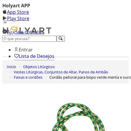
Holyart APP
App Store
Play Store
Ajuda e contatos
Conheça premium
Entrar
Lista de Desejos
Inicio
Objetos Litúrgicos
0
Vestes Litúrgicas, Conjuntos de Altar, Panos de Ambão
Carrinho de Compras
Faixas e cordões
Cordão peitoral para bispo verde menta e our