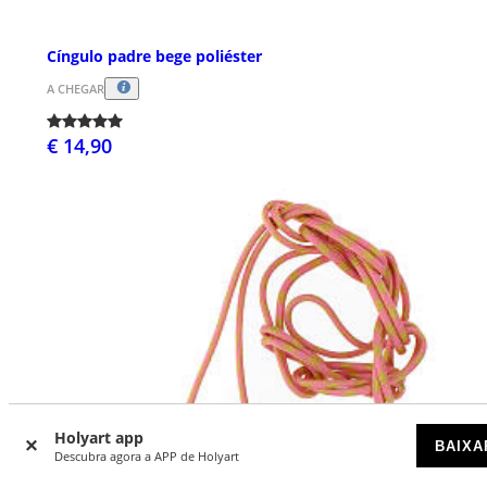
Cíngulo padre bege poliéster
A CHEGAR
€ 14,90
Holyart app
BAIXA
Descubra agora a APP de Holyart