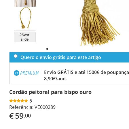
Previous
slide
Next
slide
Quero o envio grátis para este artigo
Envio GRÁTIS e até 1500€ de poupança
8,90€/ano.
Cordão peitoral para bispo ouro
5
Referência:
VE000289
€
59
,00