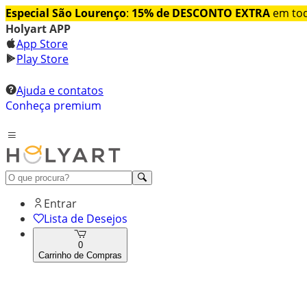
Especial São Lourenço
:
15% de DESCONTO EXTRA
em tod
Holyart APP
App Store
Play Store
Ajuda e contatos
Conheça premium
Entrar
Lista de Desejos
0
Carrinho de Compras