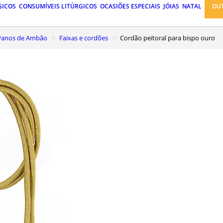
GICOS
CONSUMÍVEIS LITÚRGICOS
OCASIÕES ESPECIAIS
JÓIAS
NATAL
OU
, Panos de Ambão
Faixas e cordões
Cordão peitoral para bispo ouro