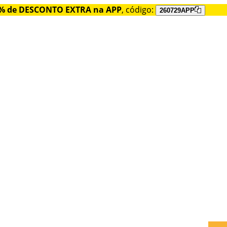
% de DESCONTO EXTRA na APP
, código:
260729APP