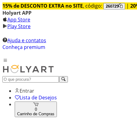
15% de DESCONTO EXTRA no SITE
, código:
|
20
260729
Holyart APP
App Store
Play Store
Ajuda e contatos
Conheça premium
Entrar
Lista de Desejos
0
Carrinho de Compras