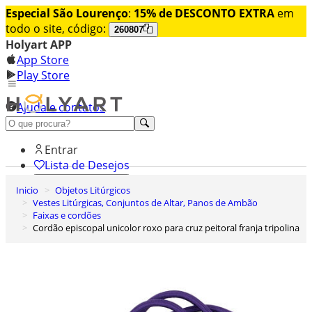
Especial São Lourenço
:
15% de DESCONTO EXTRA
em
todo o site, código:
260807
Holyart APP
App Store
Play Store
Ajuda e contatos
Conheça premium
Entrar
Lista de Desejos
Inicio
Objetos Litúrgicos
0
Vestes Litúrgicas, Conjuntos de Altar, Panos de Ambão
Carrinho de Compras
Faixas e cordões
Cordão episcopal unicolor roxo para cruz peitoral franja tripolina