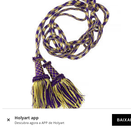
-15
%
Holyart app
BAIXA
Descubra agora a APP de Holyart
Cíngulo de luxo roxo ouro borla madeira fio bullion