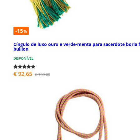
-15
%
Cíngulo de luxo ouro e verde-menta para sacerdote borla f
bullion
DISPONÍVEL
€ 92,65
€ 109,00