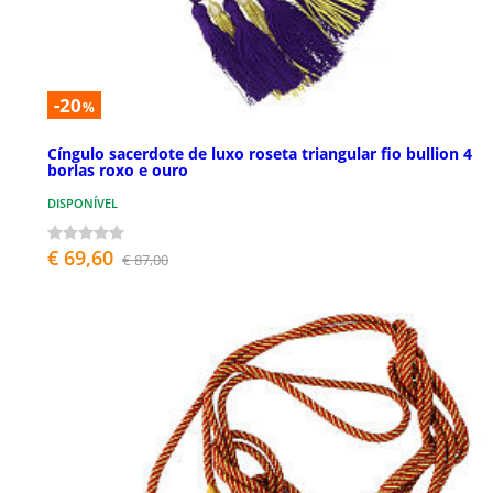
-20
%
Cíngulo sacerdote de luxo roseta triangular fio bullion 4
borlas roxo e ouro
DISPONÍVEL
€ 69,60
€ 87,00