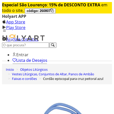
Especial São Lourenço
:
15% de DESCONTO EXTRA
em
todo o site,
código: 260807
Holyart APP
App Store
Play Store
Ajuda e contatos
Conheça premium
Entrar
Lista de Desejos
Inicio
Objetos Litúrgicos
0
Vestes Litúrgicas, Conjuntos de Altar, Panos de Ambão
Carrinho de Compras
Faixas e cordões
Cordão episcopal para cruz peitoral azul