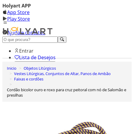
Holyart APP
App Store
Play Store
Ajuda e contatos
Conheça premium
Entrar
Lista de Desejos
Inicio
Objetos Litúrgicos
0
Vestes Litúrgicas, Conjuntos de Altar, Panos de Ambão
Carrinho de Compras
Faixas e cordões
Cordão bicolor ouro e roxo para cruz peitoral com nó de Salomão e
presilhas