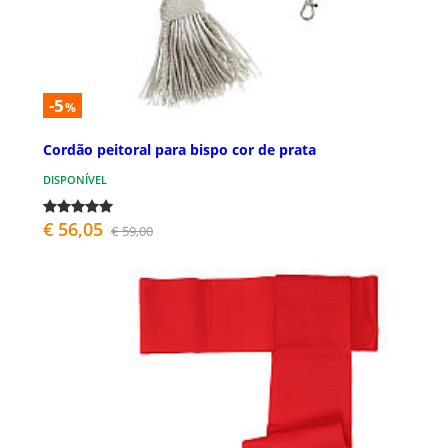
-5
%
Cordão peitoral para bispo cor de prata
DISPONÍVEL
€ 56,05
€ 59,00