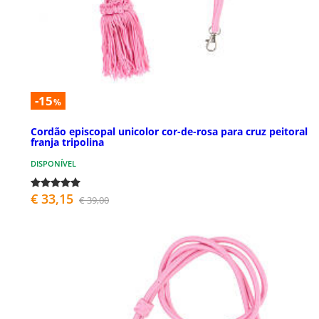
-15
%
Cordão episcopal unicolor cor-de-rosa para cruz peitoral
franja tripolina
DISPONÍVEL
€ 33,15
€ 39,00