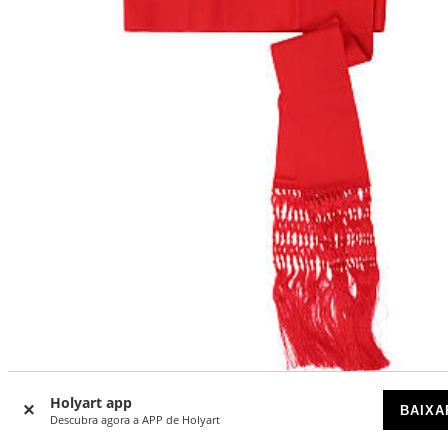
Holyart app
BAIXA
Faixa para batina com franja vermelha 35 cm
Descubra agora a APP de Holyart
DISPONÍVEL