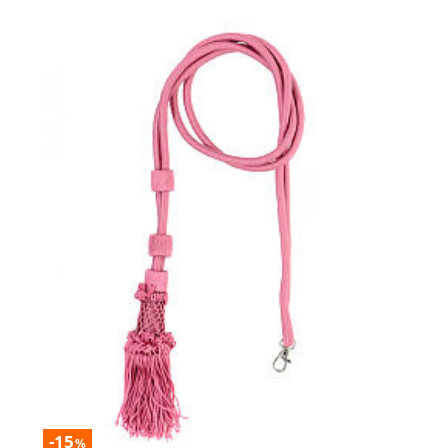
-15
%