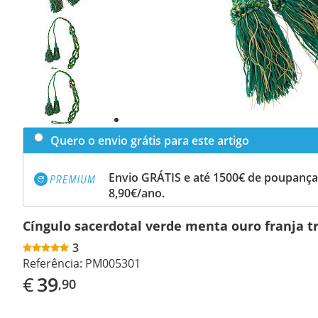
Previous
slide
Next
slide
Quero o envio grátis para este artigo
Envio GRÁTIS e até 1500€ de poupança
8,90€/ano.
Cíngulo sacerdotal verde menta ouro franja tr
3
Referência:
PM005301
€
39
,90