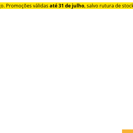
go. Promoções válidas
até 31 de julho
, salvo rutura de stock