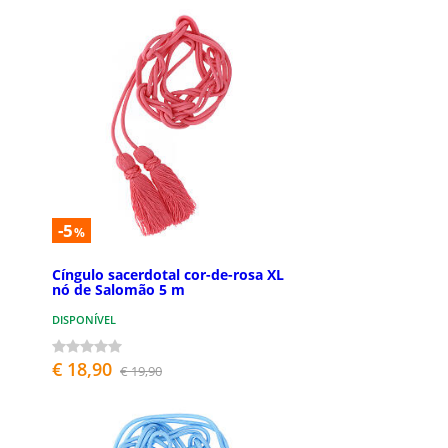
-5
%
Cíngulo sacerdotal cor-de-rosa XL
nó de Salomão 5 m
DISPONÍVEL
€ 18,90
€ 19,90