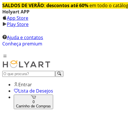
SALDOS DE VERÃO
:
descontos até 60%
em todo o catálo
Holyart APP
App Store
Play Store
Ajuda e contatos
Conheça premium
Entrar
Lista de Desejos
0
Carrinho de Compras