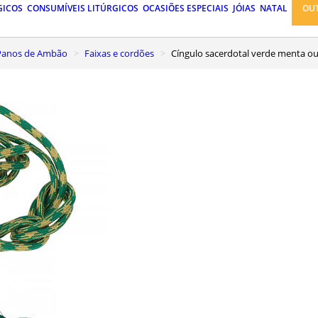
GICOS
CONSUMÍVEIS LITÚRGICOS
OCASIÕES ESPECIAIS
JÓIAS
NATAL
OU
, Panos de Ambão
Faixas e cordões
Cíngulo sacerdotal verde menta our