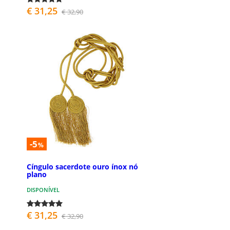
€ 31,25
€ 32,90
-5
%
Cíngulo sacerdote ouro ínox nó
plano
DISPONÍVEL
€ 31,25
€ 32,90