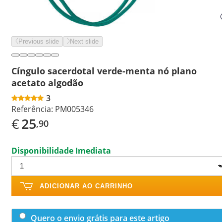
Previous slide
Next slide
Cíngulo sacerdotal verde-menta nó plano
acetato algodão
3
Referência:
PM005346
€
25
,90
Disponibilidade Imediata
ADICIONAR AO CARRINHO
Quero o envio grátis para este artigo