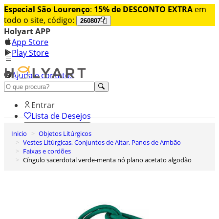
Especial São Lourenço
:
15% de DESCONTO EXTRA
em
todo o site, código:
260807
Holyart APP
App Store
Play Store
Ajuda e contatos
Conheça premium
Entrar
Lista de Desejos
Inicio
Objetos Litúrgicos
0
Vestes Litúrgicas, Conjuntos de Altar, Panos de Ambão
Carrinho de Compras
Faixas e cordões
Cíngulo sacerdotal verde-menta nó plano acetato algodão