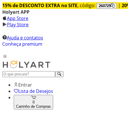
15% de DESCONTO EXTRA no SITE
, código:
|
20
260729
Holyart APP
App Store
Play Store
Ajuda e contatos
Conheça premium
Entrar
Lista de Desejos
0
Carrinho de Compras