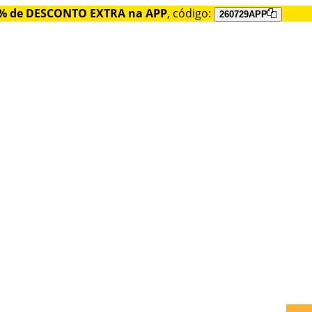
% de DESCONTO EXTRA na APP
, código:
260729APP