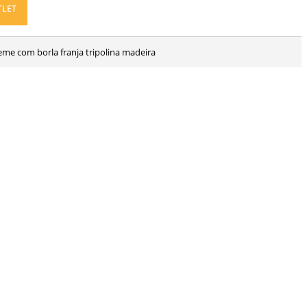
TLET
reme com borla franja tripolina madeira