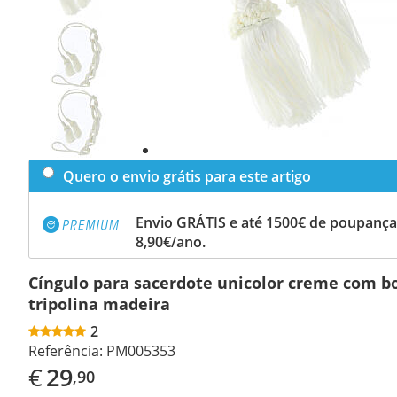
Previous
slide
Next
slide
Quero o envio grátis para este artigo
Envio GRÁTIS e até 1500€ de poupança
8,90€/ano.
Cíngulo para sacerdote unicolor creme com bo
tripolina madeira
2
Referência:
PM005353
€
29
,90