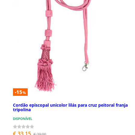
-15
%
Cordão episcopal unicolor lilás para cruz peitoral franja
tripolina
DISPONÍVEL
€ 33,15
€ 39,00