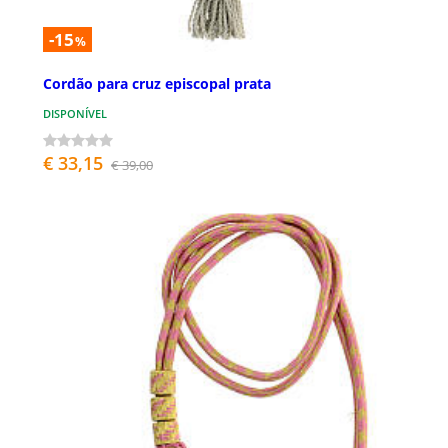
-15
%
Cordão para cruz episcopal prata
DISPONÍVEL
€ 33,15
€ 39,00