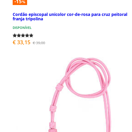
-15
%
Cordão episcopal unicolor cor-de-rosa para cruz peitoral
franja tripolina
DISPONÍVEL
€ 33,15
€ 39,00