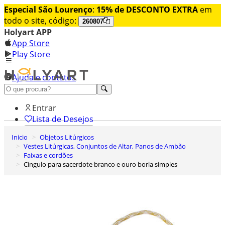
Especial São Lourenço
:
15% de DESCONTO EXTRA
em
todo o site, código:
260807
Holyart APP
App Store
Play Store
Ajuda e contatos
Conheça premium
Entrar
Lista de Desejos
Inicio
Objetos Litúrgicos
0
Vestes Litúrgicas, Conjuntos de Altar, Panos de Ambão
Carrinho de Compras
Faixas e cordões
Cíngulo para sacerdote branco e ouro borla simples