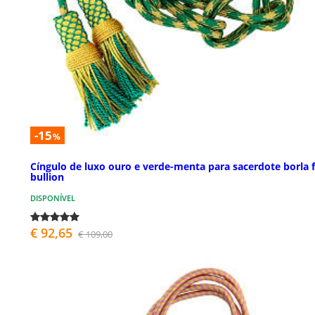
-15
%
Cíngulo de luxo ouro e verde-menta para sacerdote borla f
bullion
DISPONÍVEL
€ 92,65
€ 109,00