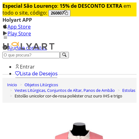
Especial São Lourenço
:
15% de DESCONTO EXTRA
em
todo o site, código:
260807
Holyart APP
App Store
Play Store
Ajuda e contatos
Conheça premium
Entrar
Lista de Desejos
Inicio
Objetos Litúrgicos
0
Vestes Litúrgicas, Conjuntos de Altar, Panos de Ambão
Estolas
Carrinho de Compras
Estolão unicolor cor-de-rosa poliéster cruz ouro IHS e trigo