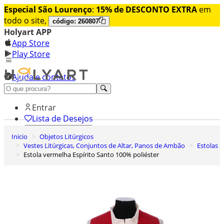
Especial São Lourenço
:
15% de DESCONTO EXTRA
em
todo o site,
código: 260807
Holyart APP
App Store
Play Store
Ajuda e contatos
Conheça premium
Entrar
Lista de Desejos
Inicio
Objetos Litúrgicos
0
Vestes Litúrgicas, Conjuntos de Altar, Panos de Ambão
Estolas
Carrinho de Compras
Estola vermelha Espírito Santo 100% poliéster