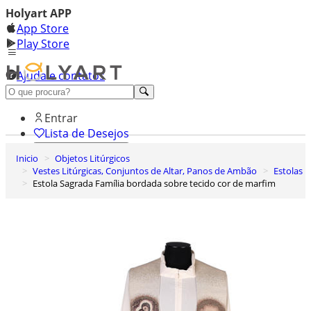
Holyart APP
App Store
Play Store
Ajuda e contatos
Conheça premium
Entrar
Lista de Desejos
Inicio
Objetos Litúrgicos
0
Vestes Litúrgicas, Conjuntos de Altar, Panos de Ambão
Estolas
Carrinho de Compras
Estola Sagrada Família bordada sobre tecido cor de marfim