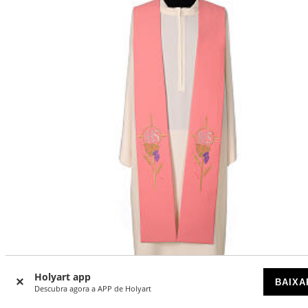
Holyart app
BAIXA
Estola poliéster cor-de-rosa com bordado letras IHS
Descubra agora a APP de Holyart
DISPONÍVEL