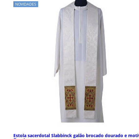
NOVIDADES
Estola sacerdotal Slabbinck galão brocado dourado e mot