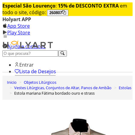
Especial São Lourenço
:
15% de DESCONTO EXTRA
em
todo o site, código:
260807
Holyart APP
App Store
Play Store
Ajuda e contatos
Conheça premium
Entrar
Lista de Desejos
Inicio
Objetos Litúrgicos
0
Vestes Litúrgicas, Conjuntos de Altar, Panos de Ambão
Estolas
Carrinho de Compras
Estola mariana Fátima bordado ouro e strass