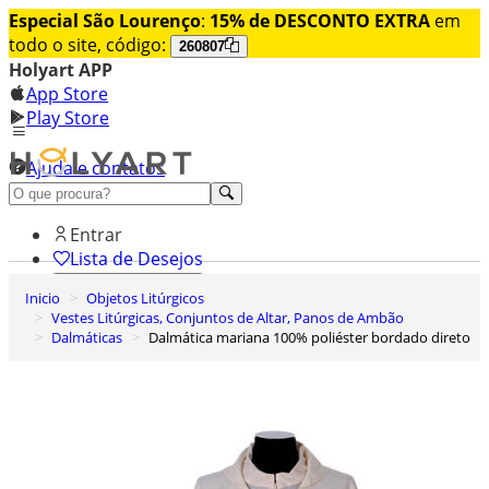
Especial São Lourenço
:
15% de DESCONTO EXTRA
em
todo o site, código:
260807
Holyart APP
App Store
Play Store
Ajuda e contatos
Conheça premium
Entrar
Lista de Desejos
Inicio
Objetos Litúrgicos
0
Vestes Litúrgicas, Conjuntos de Altar, Panos de Ambão
Carrinho de Compras
Dalmáticas
Dalmática mariana 100% poliéster bordado direto