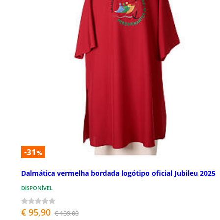
-31
%
Dalmática vermelha bordada logótipo oficial Jubileu 2025
DISPONÍVEL
€ 95,90
€ 139,00