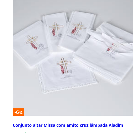
-6
%
Conjunto altar Missa com amito cruz lâmpada Aladim