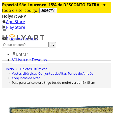
Especial São Lourenço
:
15% de DESCONTO EXTRA
em
todo o site, código:
260807
Holyart APP
App Store
Play Store
Ajuda e contatos
Conheça premium
Entrar
Lista de Desejos
Inicio
Objetos Litúrgicos
0
Vestes Litúrgicas, Conjuntos de Altar, Panos de Ambão
Carrinho de Compras
Conjuntos de Altar
Pala para cálice uva e trigo tecido moiré verde 15x15 cm