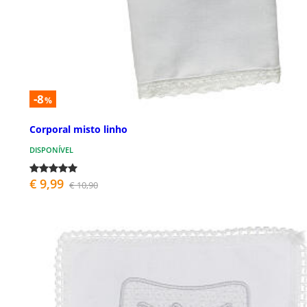
-8
%
Corporal misto linho
DISPONÍVEL
€ 9,99
€ 10,90