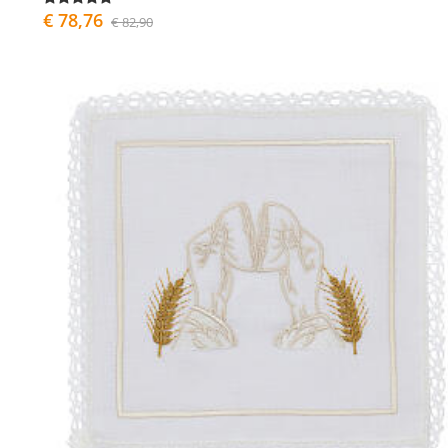
€ 78,76
€ 82,90