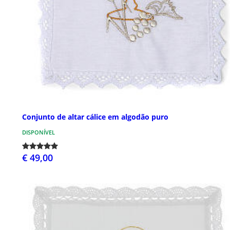
Conjunto de altar cálice em algodão puro
DISPONÍVEL
€ 49,00