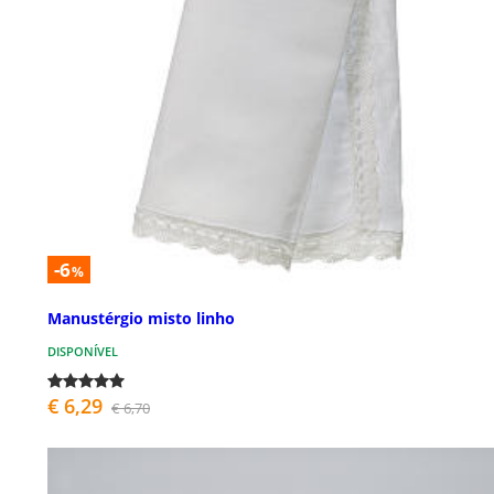
-6
%
Manustérgio misto linho
DISPONÍVEL
€ 6,29
€ 6,70