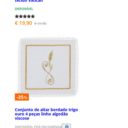
tecido Vatican
DISPONÍVEL
€ 19,90
€ 31,90
-35
%
Conjunto de altar bordado trigo
ouro 4 peças linho algodão
viscose
DISPONÍVEL POR ENCOMENDA