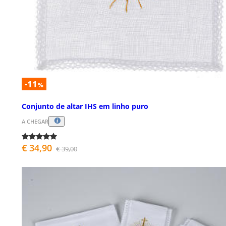
-11
%
Conjunto de altar IHS em linho puro
A CHEGAR
€ 34,90
€ 39,00