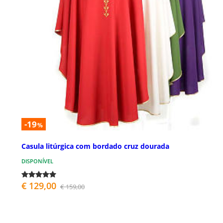
-19
%
Casula litúrgica com bordado cruz dourada
DISPONÍVEL
€ 129,00
€ 159,00