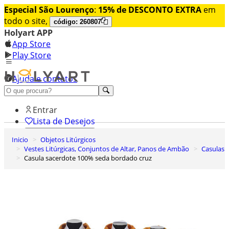
Especial São Lourenço
:
15% de DESCONTO EXTRA
em
todo o site,
código: 260807
Holyart APP
App Store
Play Store
Ajuda e contatos
Conheça premium
Entrar
Lista de Desejos
Inicio
Objetos Litúrgicos
0
Vestes Litúrgicas, Conjuntos de Altar, Panos de Ambão
Casulas
Carrinho de Compras
Casula sacerdote 100% seda bordado cruz