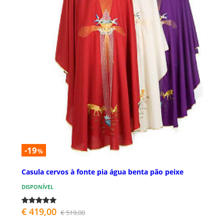
-19
%
Casula cervos à fonte pia água benta pão peixe
DISPONÍVEL
€ 419,00
€ 519,00