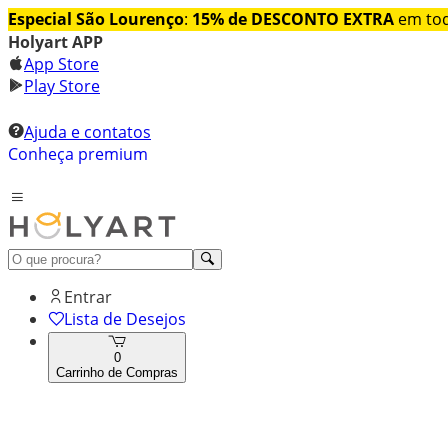
Especial São Lourenço
:
15% de DESCONTO EXTRA
em tod
Holyart APP
App Store
Play Store
Ajuda e contatos
Conheça premium
Entrar
Lista de Desejos
0
Carrinho de Compras