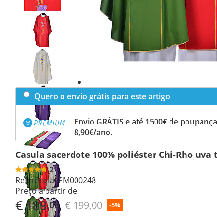
Previous
slide
Next
slide
Quero o envio grátis para este artigo
Envio GRÁTIS e até 1500€ de poupança
8,90€/ano.
Casula sacerdote 100% poliéster Chi-Rho uva t
2
Referência:
PM000248
Preço a partir de
€
189
€ 199,00
,05
-5%