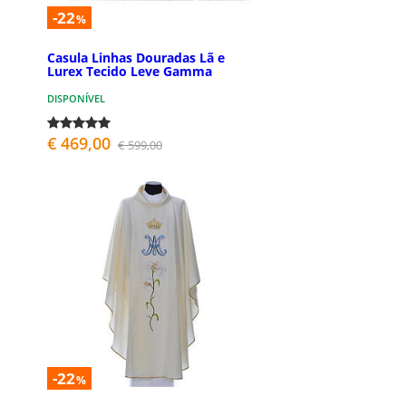
-22
%
Casula Linhas Douradas Lã e
Lurex Tecido Leve Gamma
DISPONÍVEL
€ 469,00
€ 599,00
-22
%