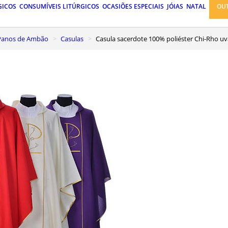
GICOS
CONSUMÍVEIS LITÚRGICOS
OCASIÕES ESPECIAIS
JÓIAS
NATAL
OU
, Panos de Ambão
Casulas
Casula sacerdote 100% poliéster Chi-Rho uv